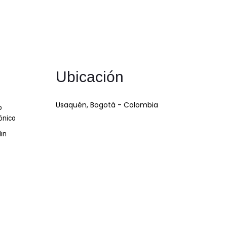
Ubicación
Usaquén, Bogotá - Colombia
o
ónico
din