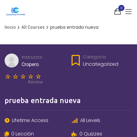
0
prueba entrada nueva
Inicio
All Courses
Categoría
Instructor
Uncategorized
Cropero
Review
prueba entrada nueva
Lifetime Access
All Levels
0 Lección
0 Quizzes