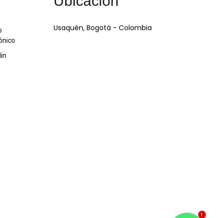
Ubicación
Usaquén, Bogotá - Colombia
o
ónico
din