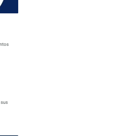
intos
 sus