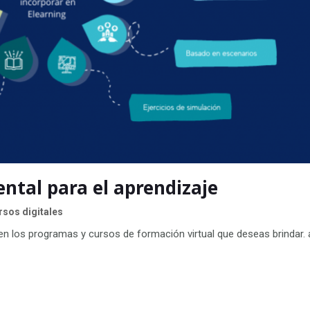
ntal para el aprendizaje
sos digitales
n los programas y cursos de formación virtual que deseas brindar. 