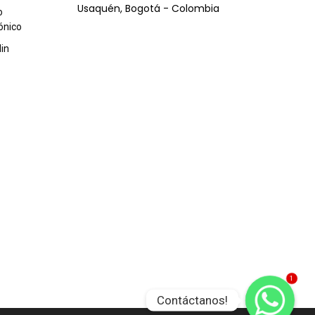
Usaquén, Bogotá - Colombia
o
ónico
din
1
Contáctanos!