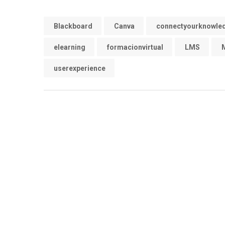
Blackboard
Canva
connectyourknowle
elearning
formacionvirtual
LMS
userexperience