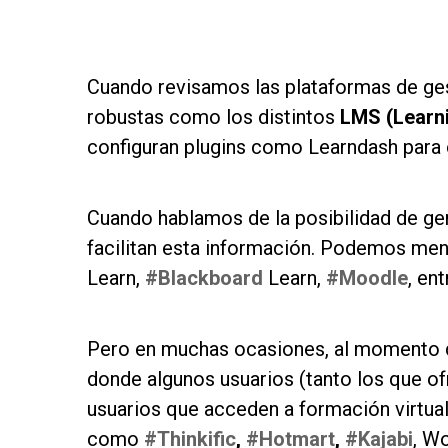
as
Cuando revisamos las plataformas de ge
robustas como los distintos
LMS (Learn
configuran plugins como Learndash para 
as
Cuando hablamos de la posibilidad de ge
facilitan esta información. Podemos men
Learn,
#Blackboard
Learn,
#Moodle
, ent
as
Pero en muchas ocasiones, al momento de 
donde algunos usuarios (tanto los que o
usuarios que acceden a formación virtual
como
#Thinkific
,
#Hotmart
,
#Kajabi
, W