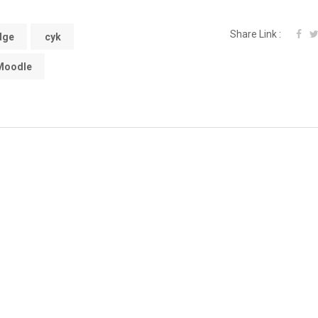
Share Link :
dge
cyk
Moodle