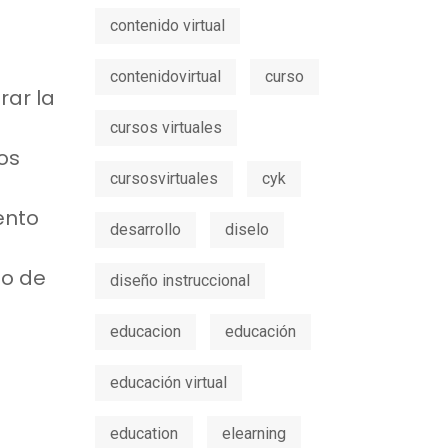
contenido virtual
contenidovirtual
curso
rar la
cursos virtuales
os
cursosvirtuales
cyk
ento
desarrollo
diselo
to de
diseño instruccional
educacion
educación
educación virtual
education
elearning