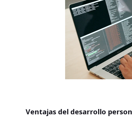
as
as
Ventajas del desarrollo perso
as