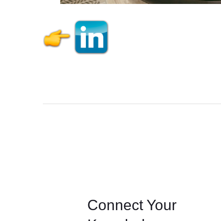
assd
as
Connect Your