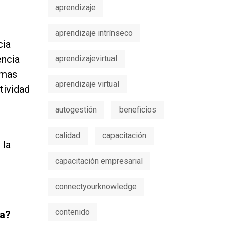
aprendizaje
aprendizaje intrínseco
cia
encia
aprendizajevirtual
rmas
aprendizaje virtual
tividad
autogestión
beneficios
calidad
capacitación
 la
capacitación empresarial
connectyourknowledge
contenido
ea?