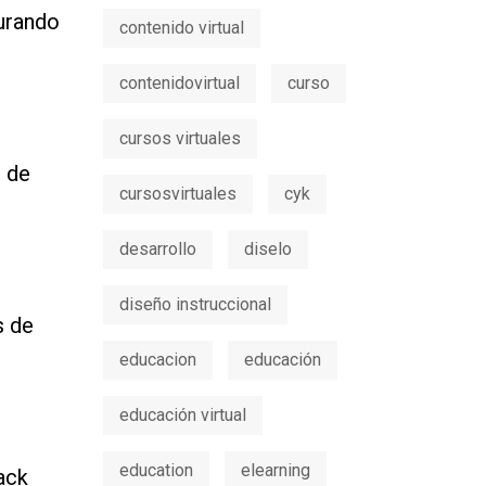
gurando
contenido virtual
contenidovirtual
curso
cursos virtuales
 de
cursosvirtuales
cyk
desarrollo
diselo
diseño instruccional
s de
educacion
educación
educación virtual
education
elearning
ack